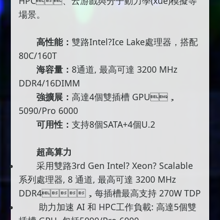
HPC、云游戲與分子動力學(xué)模擬等
場景。
高性能：
雙路Intel?Ice Lake處理器，搭配
80C/160T
海容量：
8通道, 最高可達 3200 MHz
DDR4/16DIMM
強擴展：
高達4個雙插槽 GPU，
5090/Pro 6000
可用性：
支持8個SATA+4個U.2
超高算力
采用雙路3rd Gen Intel? Xeon? Scalable
系列處理器, 8 通道, 最高可達 3200 MHz
DDR4，每插槽最高支持 270W TDP
助力加速 AI 和 HPC工作負載: 高達5個雙