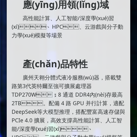
應(yīng)用領(lǐng)域
高性能計算、人工智能/深度學(xué)習
(xí)、HPC、云游戲與分子動
力學(xué)模擬等場景
產(chǎn)品特性
廣州天翱分體式液冷服務(wù)器，搭載雙
路第3代英特爾至強可擴展處理器
TDP270W；8 通道 DDR4內(nèi)存最高
2TB。配備 4 路 GPU 并行計算，適配
DeepSeek等大模型推理，搭配豐富高速存儲與
PCIe 4.0 擴展，高效支撐高性能計算、人工智
能/深度學(xué)習(xí)、