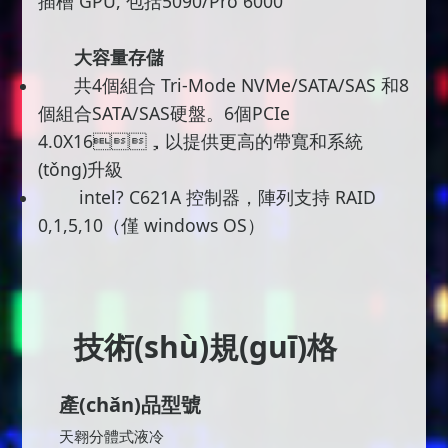
插槽 GPU, 包括5090/Pro 6000
大容量存儲
共4個組合 Tri-Mode NVMe/SATA/SAS 和8
個組合SATA/SAS硬盤。6個PCIe
4.0X16，以提供更高的帶寬和系統
(tǒng)升級
intel? C621A 控制器，陣列支持 RAID
0,1,5,10（僅 windows OS）
技術(shù)規(guī)格
產(chǎn)品型號
天翱分體式液冷