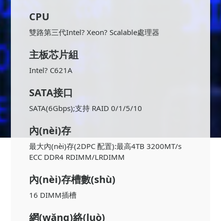
CPU
雙路第三代Intel? Xeon? Scalable處理器
主板芯片組
Intel? C621A
SATA接口
SATA(6Gbps);支持 RAID 0/1/5/10
內(nèi)存
最大內(nèi)存(2DPC 配置):最高4TB 3200MT/s
ECC DDR4 RDIMM/LRDIMM
內(nèi)存槽數(shù)
16 DIMM插槽
網(wǎng)絡(luò)