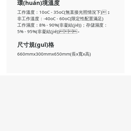
環(huán)境溫度
工作溫度：10oC - 35oC(無直接光照情況下)；
非工作溫度：-40oC - 60oC(限定性配置滿足)
工作濕度：8% - 90%(非凝結(jié))；存儲濕度：
5% - 95%(非凝結(jié))。
尺寸規(guī)格
660mmx300mmx650mm(長x寬x高)
CEO寄語
天翱創(chuàng)立以來，我們專注以創(chuàng)新、務(wù)實、超越
自我、追求卓越的發(fā)展理念，以高性能、安全性，滿足企業(yè)IT
基礎(chǔ)架構(gòu)所需，希望通過我們的努力，促進數(shù)據(jù)儲