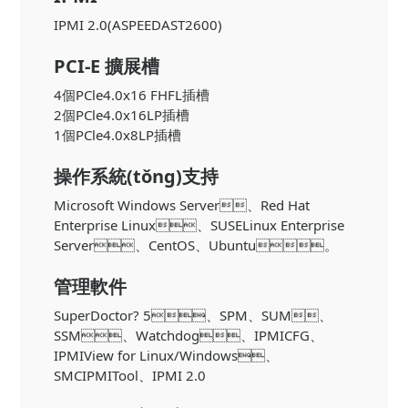
IPMI 2.0(ASPEEDAST2600)
PCI-E 擴展槽
4個PCle4.0x16 FHFL插槽
2個PCle4.0x16LP插槽
1個PCle4.0x8LP插槽
操作系統(tǒng)支持
Microsoft Windows Server、Red Hat
Enterprise Linux、SUSELinux Enterprise
Server、CentOS、Ubuntu。
管理軟件
SuperDoctor? 5、SPM、SUM、
SSM、Watchdog、IPMICFG、
IPMIView for Linux/Windows、
SMCIPMITool、IPMI 2.0