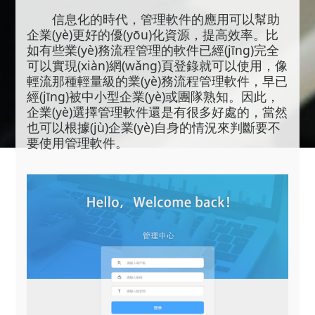
信息化的時代，管理軟件的應用可以幫助
企業(yè)更好的優(yōu)化資源，提高效率。比
如有些業(yè)務流程管理的軟件已經(jīng)完全
可以實現(xiàn)網(wǎng)頁登錄就可以使用，像
輕流那種輕量級的業(yè)務流程管理軟件，早已
經(jīng)被中小型企業(yè)或團隊熟知。因此，
企業(yè)選擇管理軟件還是有很多好處的，當然
也可以根據(jù)企業(yè)自身的情況來判斷要不
要使用管理軟件。