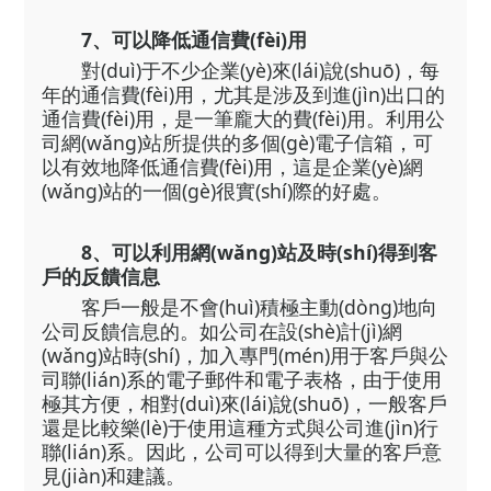
7、可以降低通信費(fèi)用
對(duì)于不少企業(yè)來(lái)說(shuō)，每
年的通信費(fèi)用，尤其是涉及到進(jìn)出口的
通信費(fèi)用，是一筆龐大的費(fèi)用。利用公
司網(wǎng)站所提供的多個(gè)電子信箱，可
以有效地降低通信費(fèi)用，這是企業(yè)網
(wǎng)站的一個(gè)很實(shí)際的好處。
8、可以利用網(wǎng)站及時(shí)得到客
戶的反饋信息
客戶一般是不會(huì)積極主動(dòng)地向
公司反饋信息的。如公司在設(shè)計(jì)網
(wǎng)站時(shí)，加入專門(mén)用于客戶與公
司聯(lián)系的電子郵件和電子表格，由于使用
極其方便，相對(duì)來(lái)說(shuō)，一般客戶
還是比較樂(lè)于使用這種方式與公司進(jìn)行
聯(lián)系。因此，公司可以得到大量的客戶意
見(jiàn)和建議。