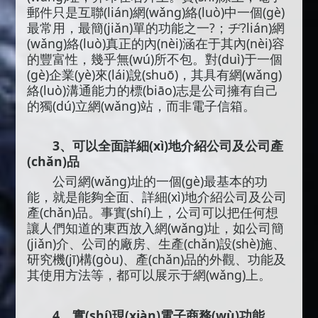
郵件只是互聯(lián)網(wǎng)絡(luò)中一個(gè)
最常用，最簡(jiǎn)單的功能之一?；ヂ?lián)網
(wǎng)絡(luò)真正的內(nèi)涵在于其內(nèi)容
的豐富性，幾乎無(wú)所不包。對(duì)于一個
(gè)企業(yè)來(lái)說(shuō)，其具有網(wǎng)
絡(luò)溝通能力的標(biāo)志是公司擁有自己
的獨(dú)立網(wǎng)站，而非電子信箱。
3、可以全面詳細(xì)地介紹公司及公司產
(chǎn)品
公司網(wǎng)址的一個(gè)最基本的功
能，就是能夠全面、詳細(xì)地介紹公司及公司
產(chǎn)品。事實(shí)上，公司可以把任何想
讓人們知道的東西放入網(wǎng)址，如公司簡
(jiǎn)介、公司的廠房、生產(chǎn)設(shè)施、
研究機(jī)構(gòu)、產(chǎn)品的外觀、功能及
其使用方法等，都可以展示于網(wǎng)上。
4、實(shí)現(xiàn)電子商務(wù)功能